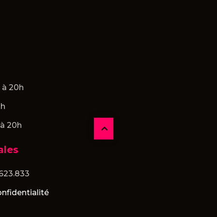
h à 20h
2h
 à 20h
ales
.623.833
nfidentialité